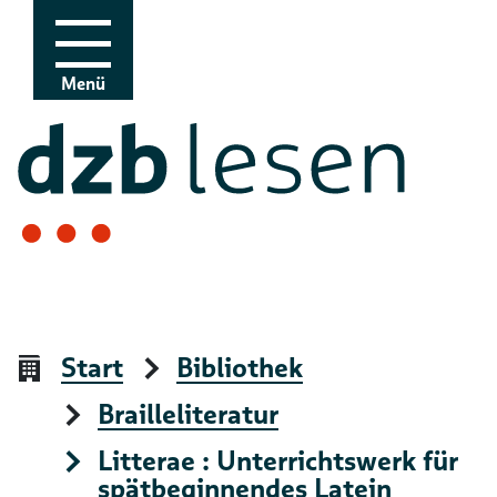
Zur Navigation
Zum Inhalt
Menü
Start
Bibliothek
Brailleliteratur
Litterae : Unterrichtswerk für
spätbeginnendes Latein