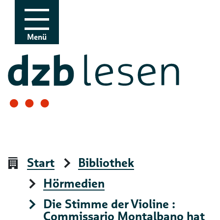
Zur Navigation
Zum Inhalt
Menü
Start
Bibliothek
Hörmedien
Die Stimme der Violine :
Commissario Montalbano hat