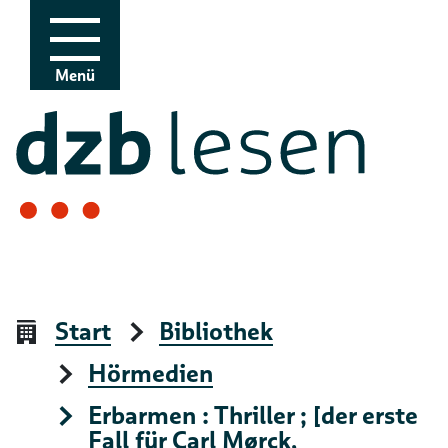
Zur Navigation
Zum Inhalt
Menü
Start
Bibliothek
Hörmedien
Erbarmen : Thriller ; [der erste
Fall für Carl Mørck,