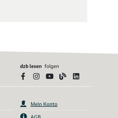
dzb lesen
folgen
Facebook
Instagram
YouTube
Blog
LinkedIn
Mein Konto
AGB