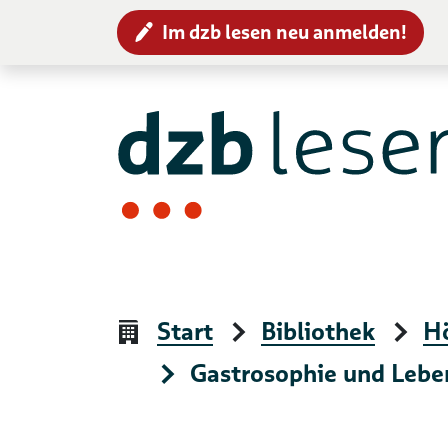
Im dzb lesen neu anmelden!
Zur Navigation
Zum Inhalt
Start
Bibliothek
H
Gastrosophie und Lebe