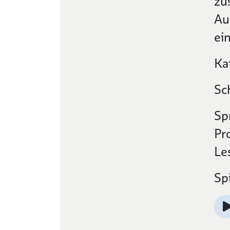
zu
Au
ei
Ka
Sc
Sp
Pr
Le
Sp