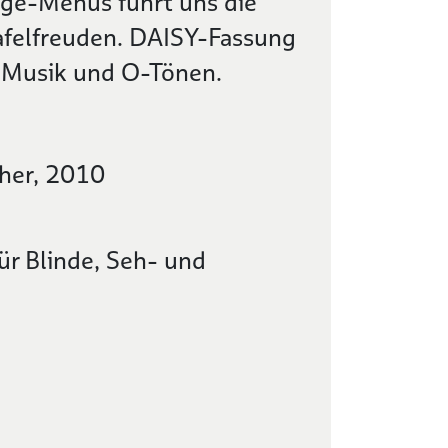
ge-Menüs führt uns die
afelfreuden. DAISY-Fassung
 Musik und O-Tönen.
her, 2010
ür Blinde, Seh- und