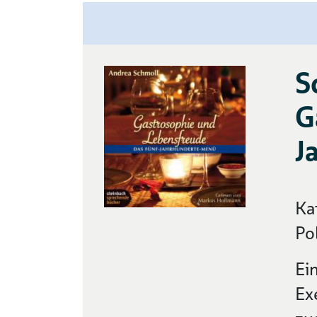
S
G
J
Ka
Po
Ei
Ex