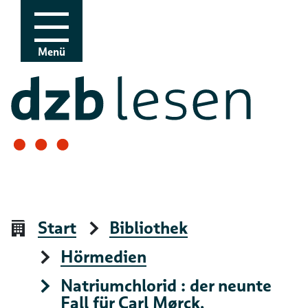
Zur Navigation
Zum Inhalt
Menü
Start
Bibliothek
Hörmedien
Natriumchlorid : der neunte
Fall für Carl Mørck,