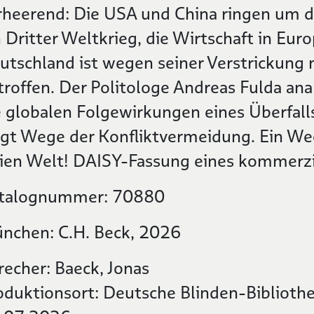
rheerend: Die USA und China ringen um di
n Dritter Weltkrieg, die Wirtschaft in Eur
utschland ist wegen seiner Verstrickung 
troffen. Der Politologe Andreas Fulda ana
e globalen Folgewirkungen eines Überfall
igt Wege der Konfliktvermeidung. Ein Wec
eien Welt! DAISY-Fassung eines kommerzi
talognummer: 70880
nchen: C.H. Beck, 2026
recher: Baeck, Jonas
oduktionsort: Deutsche Blinden-Bibliothe