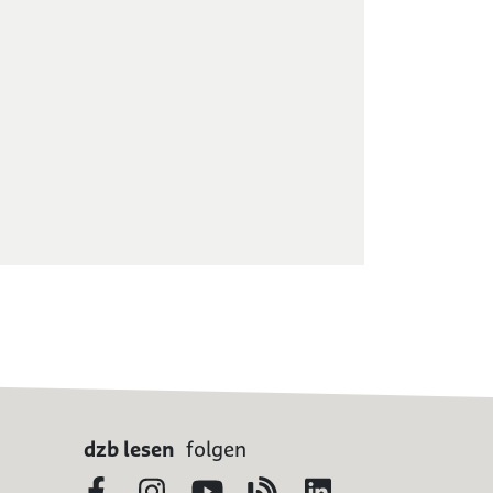
dzb lesen
folgen
Facebook
Instagram
YouTube
Blog
LinkedIn