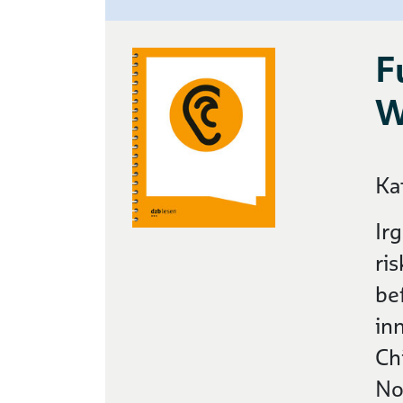
F
W
Ka
Ir
ri
be
inn
Ch
No