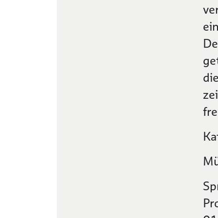
ve
ei
De
ge
di
ze
fr
Ka
Mü
Sp
Pr