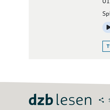
01
Sp
T