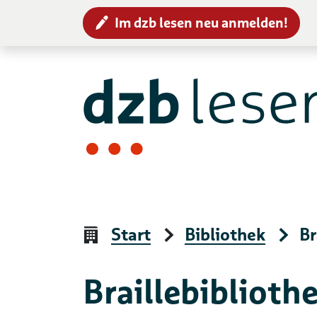
Im dzb lesen neu anmelden!
Zur Navigation
Zum Inhalt
Start
Bibliothek
Br
Braillebibliothe