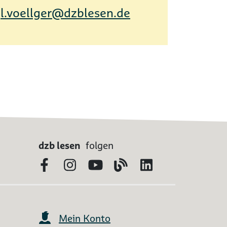
l.voellger@dzblesen.de
dzb lesen
folgen
Facebook
Instagram
YouTube
Blog
LinkedIn
Mein Konto