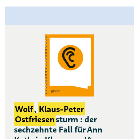
Wolf
,
Klaus-Peter
Ostfriesen
sturm : der
sechzehnte Fall für Ann