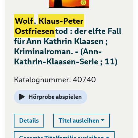
Wolf
,
Klaus-Peter
Ostfriesen
tod : der elfte Fall
für Ann Kathrin Klaasen ;
Kriminalroman. - (Ann-
Kathrin-Klaasen-Serie ; 11)
Katalognummer: 40740
Hörprobe abspielen
Auswahlliste 
Details
Titel ausleihen
Auswahllist