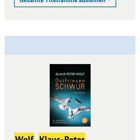
Gesamte Titelfamilie ausleihen
Wolf
,
Klaus-Peter