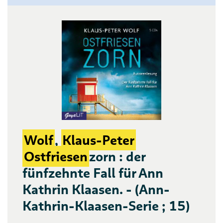
Wolf
,
Klaus-Peter
Ostfriesen
zorn : der
fünfzehnte Fall für Ann
Kathrin Klaasen. - (Ann-
Kathrin-Klaasen-Serie ; 15)