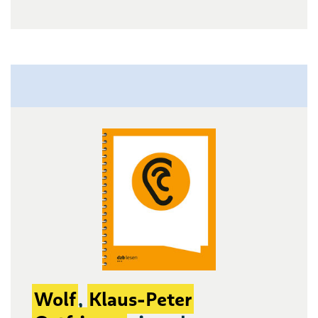
Wolf
,
Klaus-Peter