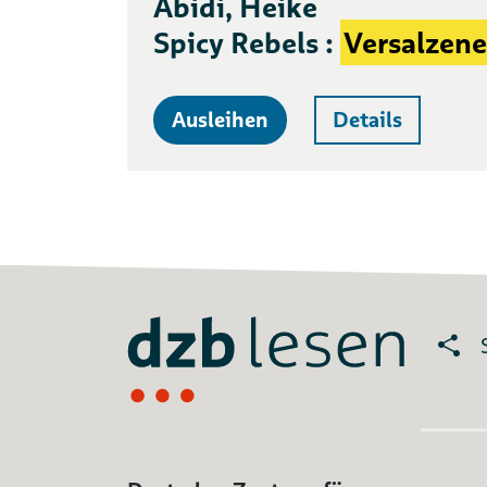
Abidi, Heike
Spicy Rebels :
Versalzene
Ausleihen
Details