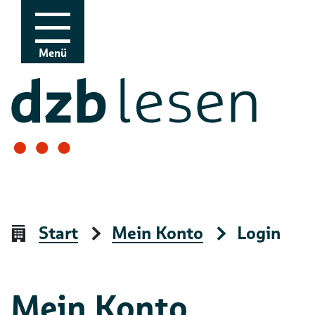
Zur Navigation
Zum Inhalt
Menü
Start
Mein Konto
Login
Mein Konto