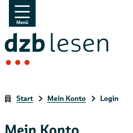
Zur Navigation
Zum Inhalt
Menü
Start
Mein Konto
Login
Mein Konto