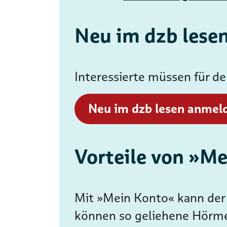
Neu im dzb lese
Interessierte müssen für d
Neu im dzb lesen anmel
Vorteile von »M
Mit »Mein Konto« kann der 
können so geliehene Hörme