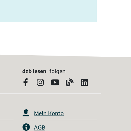
dzb lesen
folgen
Facebook
Instagram
YouTube
Blog
LinkedIn
Mein Konto
AGB