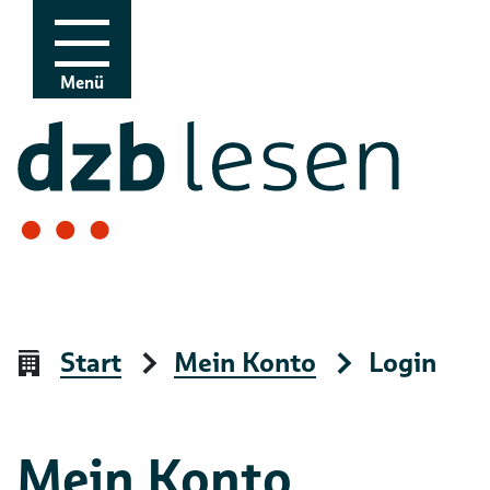
Zur Navigation
Zum Inhalt
Menü
Start
Mein Konto
Login
Mein Konto