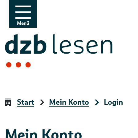
Zur Navigation
Zum Inhalt
Menü
Start
Mein Konto
Login
Mein Konto