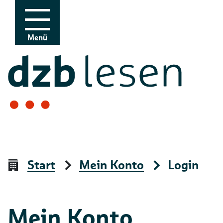
Zur Navigation
Zum Inhalt
Menü
Start
Mein Konto
Login
Mein Konto