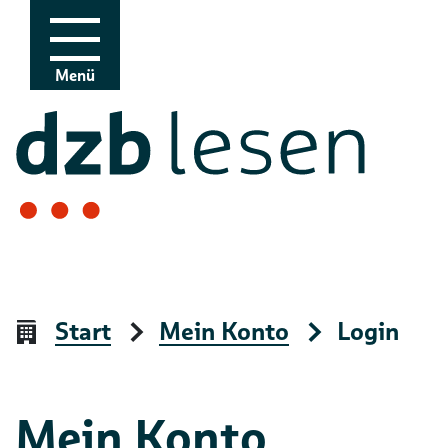
Zur Navigation
Zum Inhalt
Menü
Start
Mein Konto
Login
Mein Konto