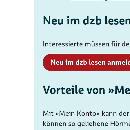
Neu im dzb lese
Interessierte müssen für d
Neu im dzb lesen anmel
Vorteile von »M
Mit »Mein Konto« kann der 
können so geliehene Hörme