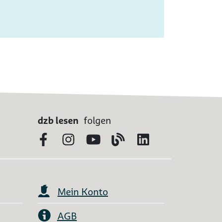
dzb lesen
folgen
Facebook
Instagram
YouTube
Blog
LinkedIn
Mein Konto
AGB