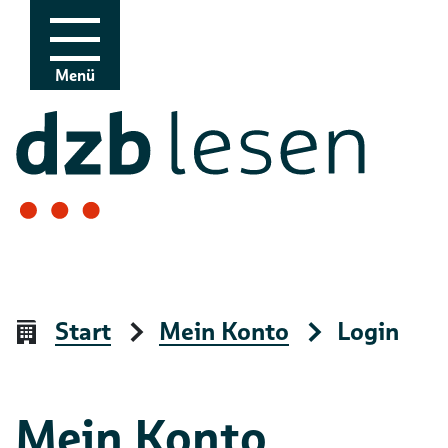
Zur Navigation
Zum Inhalt
Menü
Start
Mein Konto
Login
Mein Konto