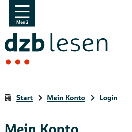
Zur Navigation
Zum Inhalt
Menü
Start
Mein Konto
Login
Mein Konto