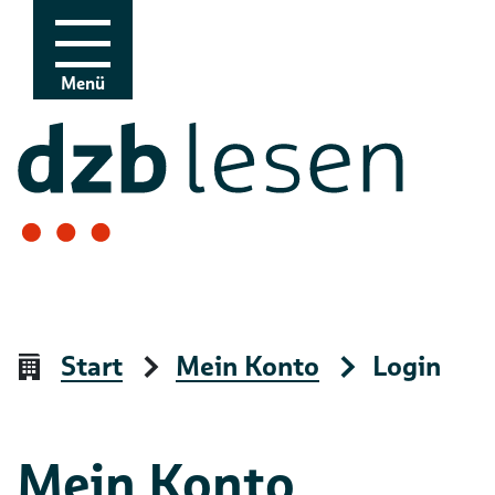
Zur Navigation
Zum Inhalt
Menü
Start
Mein Konto
Login
Mein Konto