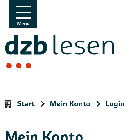
Zur Navigation
Zum Inhalt
Menü
Start
Mein Konto
Login
Mein Konto