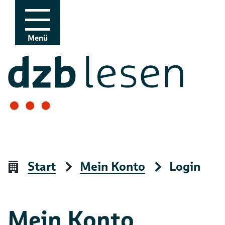
Zur Navigation
Zum Inhalt
Menü
Start
Mein Konto
Login
Mein Konto