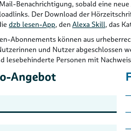
Mail-Benachrichtigung, sobald eine neue 
loadlinks. Der Download der Hörzeitschri
die
dzb lesen-App
, den
Alexa Skill
, das K
ten-Abonnements können aus urheberrec
Nutzerinnen und Nutzer abgeschlossen wer
nd lesebehinderte Personen mit Nachwei
bo-Angebot
F
N