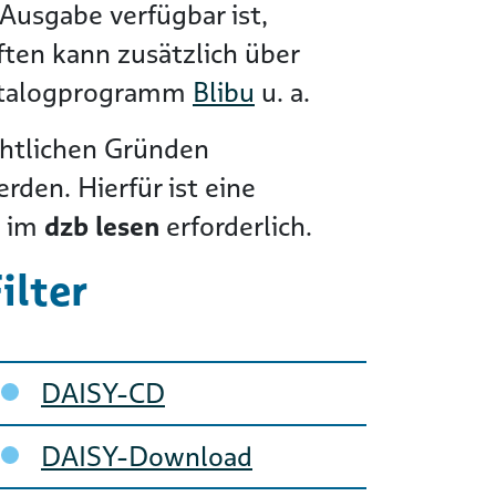
Ausgabe verfügbar ist,
ften kann zusätzlich über
atalogprogramm
Blibu
u. a.
htlichen Gründen
den. Hierfür ist eine
s im
dzb lesen
erforderlich.
ilter
avigation überspringen
DAISY-CD
DAISY-Download