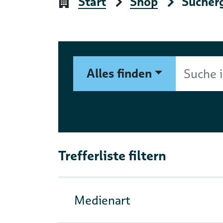
Start
Shop
Sucher
Suchformular
Suche im Shop nach Autor, 
Alles finden
Trefferliste filtern
Medienart