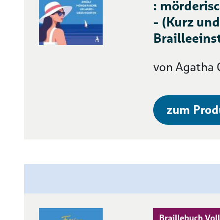
: mörderis
- (Kurz und
Brailleeins
von Agatha C
zum Prod
Braillebuch Voll