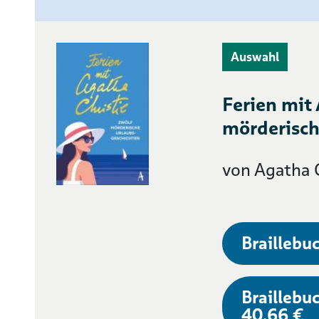
Auswahl
Ferien mit 
mörderisch
von Agatha C
Braillebuc
Braillebuc
40,66 €