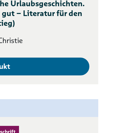
che Urlaubsgeschichten.
 gut – Literatur für den
tieg)
hristie
ukt
schrift