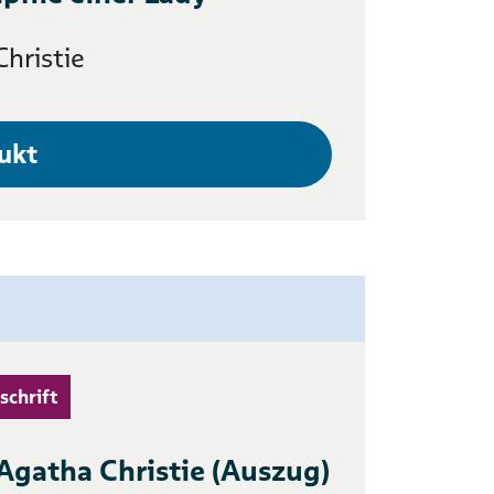
hristie
ukt
schrift
 Agatha Christie (Auszug)