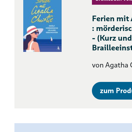
Ferien mit
: mörderis
- (Kurz und
Brailleeins
von Agatha C
zum Prod