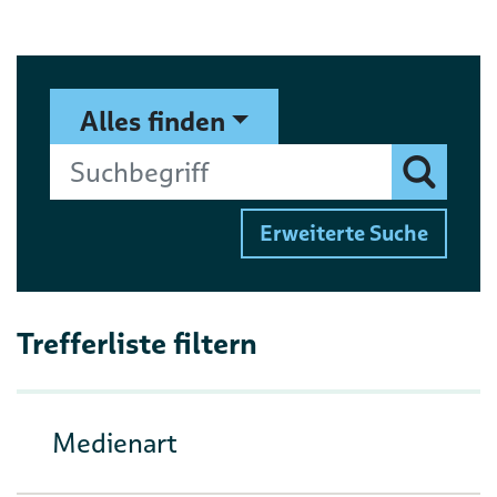
Suchformular
Suchbegriff
Alles finden
Finden
Erweiterte Suche
Trefferliste filtern
Medienart