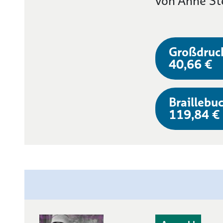
von Anne St
Großdruc
40,66 €
Braillebuc
119,84 €