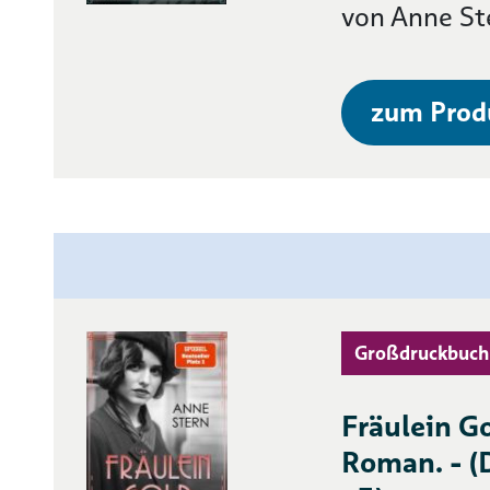
von Anne St
zum Prod
Großdruckbuch
Fräulein Go
Roman. - (