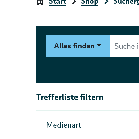
Start
Shop
Sucher
Suchformular
Suche im Shop nach Autor, 
Alles finden
Trefferliste filtern
Medienart