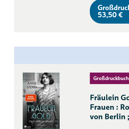
Großdruc
53,50 €
Großdruckbuch
Fräulein G
Frauen : R
von Berlin ;