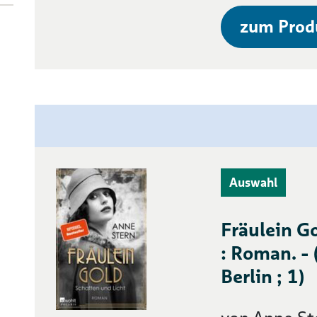
zum Prod
Auswahl
Fräulein G
: Roman. -
Berlin ; 1)