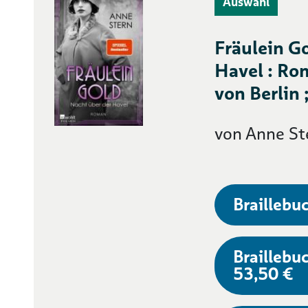
Auswahl
Fräulein G
Havel : Ro
von Berlin ;
von Anne St
Braillebuc
Braillebuc
53,50 €