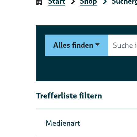
Start
Shop
Sucher
Suchformular
Suche im Shop nach Autor, 
Alles finden
Trefferliste filtern
Medienart