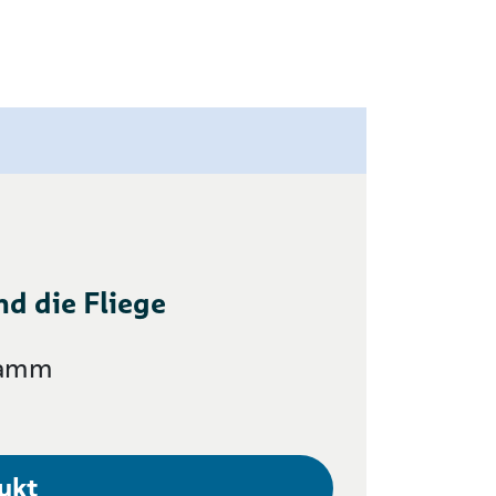
nd die Fliege
Damm
ukt