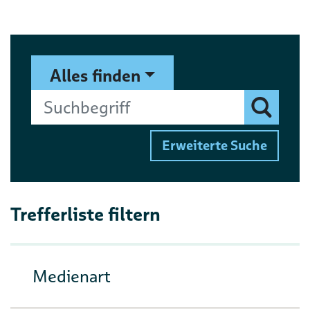
Suchformular
Suchbegriff
Alles finden
Finden
Erweiterte Suche
Trefferliste filtern
Medienart