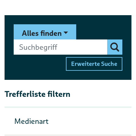
Suchformular
Suchbegriff
Alles finden
Finden
Erweiterte Suche
Trefferliste filtern
Medienart