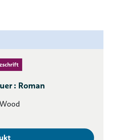
zschrift
uer : Roman
a Wood
ukt