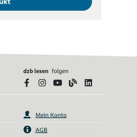
ukt
dzb lesen
folgen
Facebook
Instagram
YouTube
Blog
LinkedIn
Mein Konto
AGB