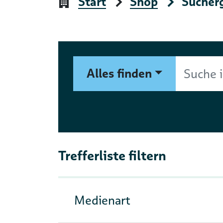
Start
Shop
Sucher
Suchformular
Suche im Shop nach Autor, 
Alles finden
Trefferliste filtern
Medienart