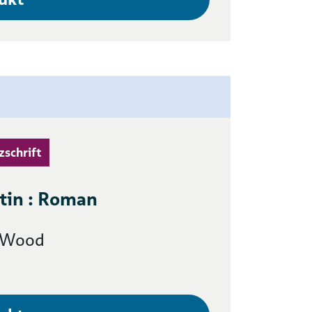
zschrift
tin : Roman
a Wood