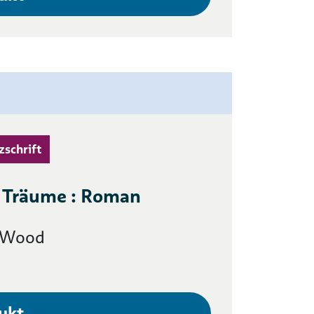
zschrift
er Träume : Roman
a Wood
ukt