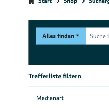
Start
Shop
Sucher
Suchformular
Suche im Shop nach Autor, 
Alles finden
Trefferliste filtern
Medienart