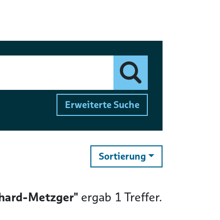
Finden
Erweiterte Suche
ändern
Sortierung
rhard-Metzger"
ergab
1
Treffer.