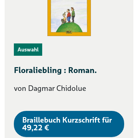
Auswahl
Floraliebling : Roman.
von Dagmar Chidolue
Braillebuch Kurzschrift für
49,22 €