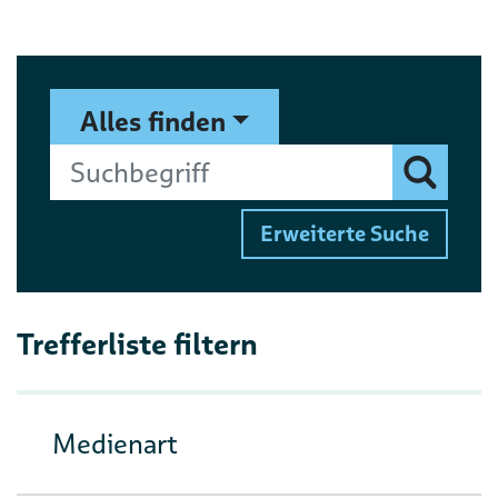
Suchformular
Suchbegriff
Alles finden
Finden
Erweiterte Suche
Trefferliste filtern
Medienart