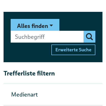
Suchformular
Suchbegriff
Alles finden
Finden
Erweiterte Suche
Trefferliste filtern
Medienart