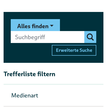
Suchformular
Suchbegriff
Alles finden
Finden
Erweiterte Suche
Trefferliste filtern
Medienart