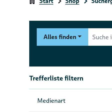
Start
Shop
Sucher
Suchformular
Suche im Shop nach Autor, 
Alles finden
Trefferliste filtern
Medienart