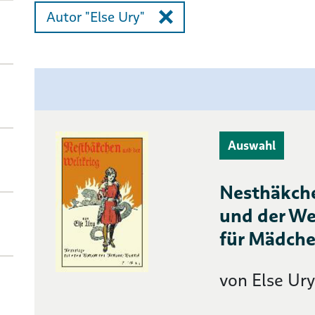
Autor "Else Ury"
Auswahl
Nesthäkche
und der We
für Mädche
von Else Ur