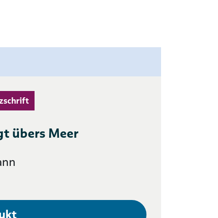
zschrift
egt übers Meer
ann
ukt