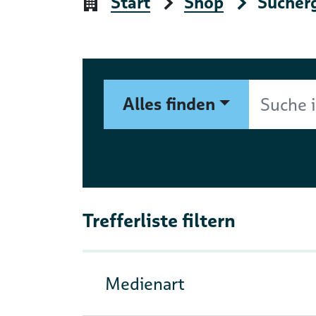
Start
Shop
Sucher
Suchformular
Suche im Shop nach Autor, 
Alles finden
Trefferliste filtern
Medienart