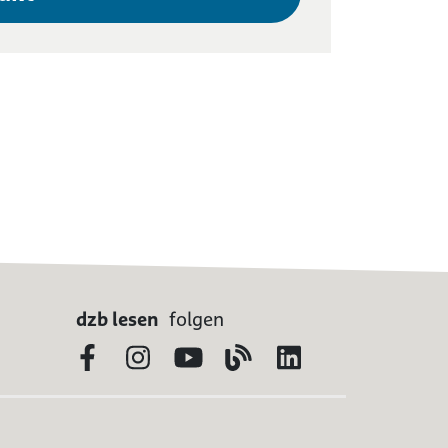
dzb lesen
folgen
Facebook
Instagram
YouTube
Blog
LinkedIn