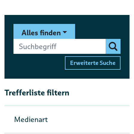
Suchformular
Suchbegriff
Alles finden
Finden
Erweiterte Suche
Trefferliste filtern
Medienart