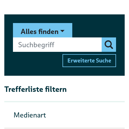
Suchformular
Suchbegriff
Alles finden
Finden
Erweiterte Suche
Trefferliste filtern
Medienart