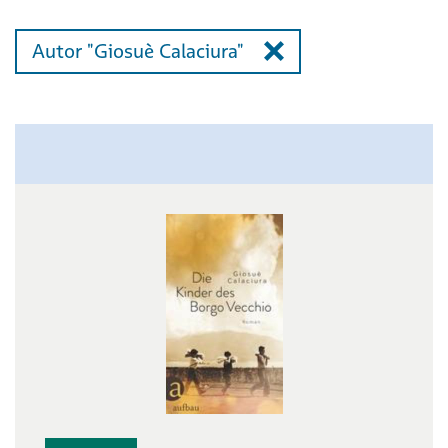
Autor "Giosuè Calaciura"