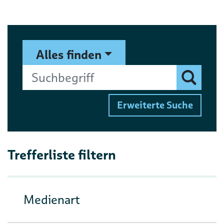
Suchformular
Suchbegriff
Alles finden
Finden
Erweiterte Suche
Trefferliste filtern
Medienart