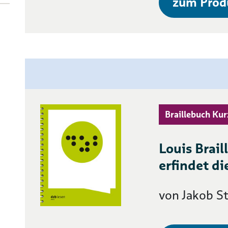
zum Prod
Braillebuch Kur
Louis Brail
erfindet di
von Jakob St