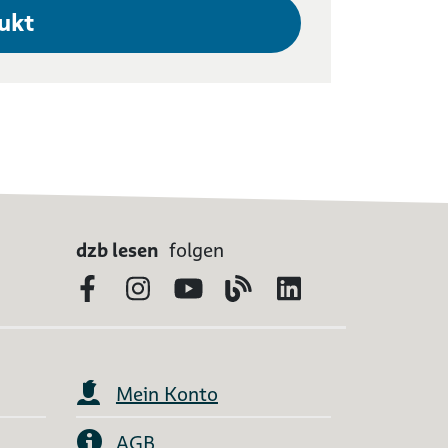
ukt
dzb lesen
folgen
Facebook
Instagram
YouTube
Blog
LinkedIn
Mein Konto
AGB