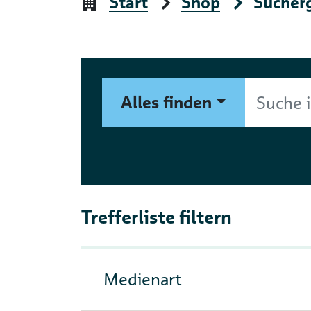
Start
Shop
Sucher
Suchformular
Suche im Shop nach Autor, 
Alles finden
Trefferliste filtern
Medienart