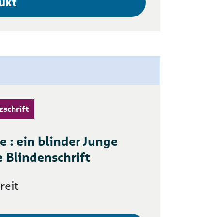
ukt
zschrift
le : ein blinder Junge
e Blindenschrift
reit