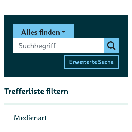
Suchformular
Suchbegriff
Alles finden
Finden
Erweiterte Suche
Trefferliste filtern
Medienart