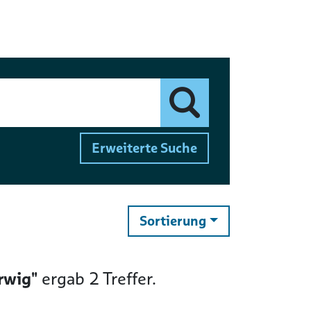
Finden
Erweiterte Suche
ändern
Sortierung
rwig"
ergab
2
Treffer.