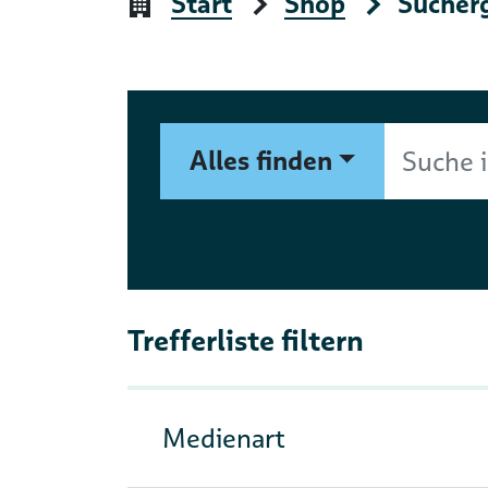
Start
Shop
Sucher
Suchformular
Suche im Shop nach Autor, 
Alles finden
Trefferliste filtern
Medienart