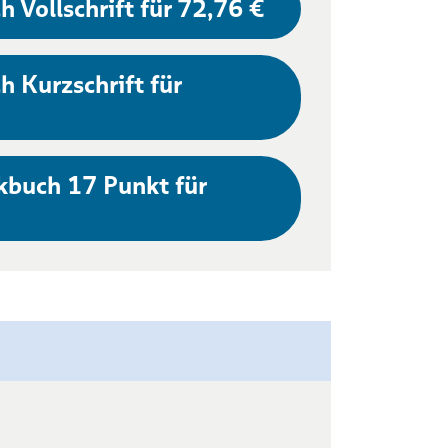
h Vollschrift für 72,76 €
h Kurzschrift für
kbuch 17 Punkt für