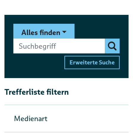
Suchformular
Suchbegriff
Alles finden
Finden
Erweiterte Suche
Trefferliste filtern
Medienart