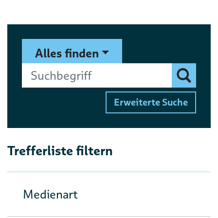
Suchformular
Suchbegriff
Alles finden
Finden
Erweiterte Suche
Trefferliste filtern
Medienart