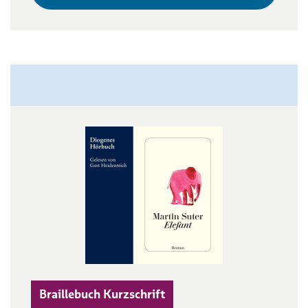
Braillebuch Kurzschrift