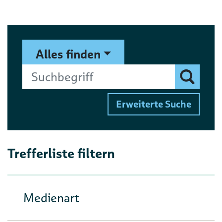
Suchformular
Suchbegriff
Alles finden
Finden
Erweiterte Suche
Trefferliste filtern
Medienart