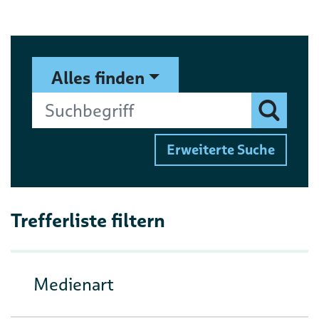
Suchformular
Suchbegriff
Alles finden
Finden
Erweiterte Suche
Trefferliste filtern
Medienart