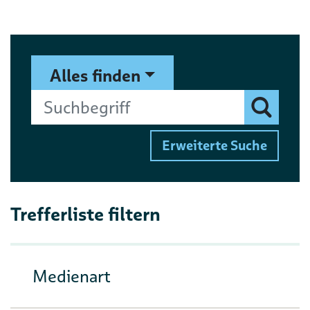
Suchformular
Suchbegriff
Alles finden
Finden
Erweiterte Suche
Trefferliste filtern
Medienart