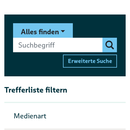
Suchformular
Suchbegriff
Alles finden
Finden
Erweiterte Suche
Trefferliste filtern
Medienart