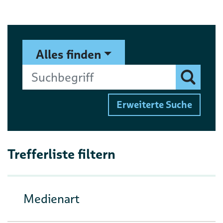
Suchformular
Suchbegriff
Alles finden
Finden
Erweiterte Suche
Trefferliste filtern
Medienart