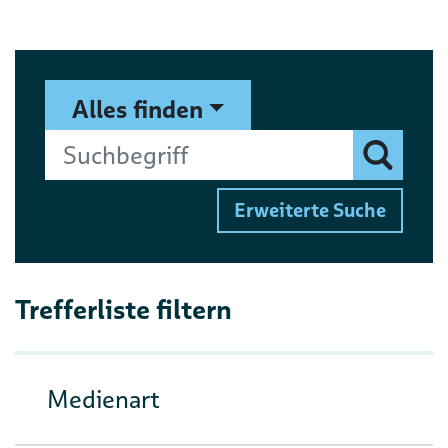
Suchformular
Suchbegriff
Alles finden
Finden
Erweiterte Suche
Trefferliste filtern
Medienart